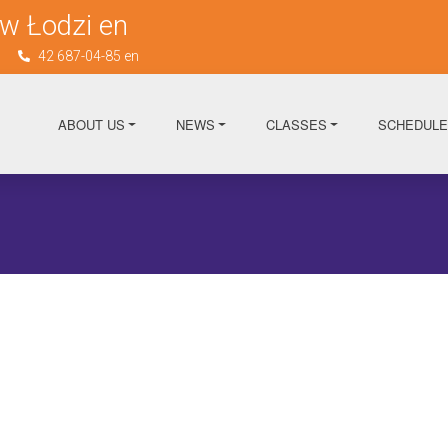
w Łodzi en
n
42 687-04-85 en
ABOUT US
NEWS
CLASSES
SCHEDULE