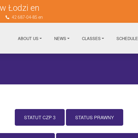
w Łodzi en
n
42 687-04-85 en
ABOUT US
NEWS
CLASSES
SCHEDULE
STATUT CZP 3
STATUS PRAWNY