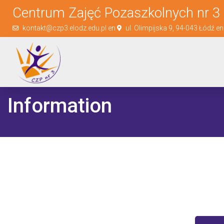
Centrum Zajęć Pozaszkolnych nr 3 
kontakt@czp3.elodz.edu.pl en
ul. Olimpijska 9, 94-043 Łódź e
Information