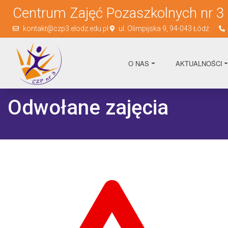
Centrum Zajęć Pozaszkolnych nr 3
kontakt@czp3.elodz.edu.pl
ul. Olimpijska 9, 94-043 Łódź
O NAS
AKTUALNOŚCI
Odwołane zajęcia