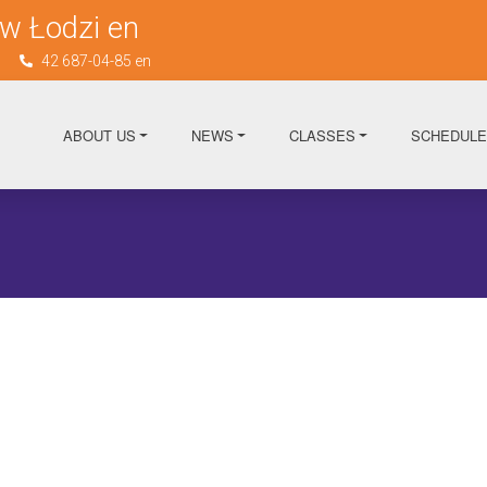
w Łodzi en
n
42 687-04-85 en
ABOUT US
NEWS
CLASSES
SCHEDULE
FIND OUT MORE