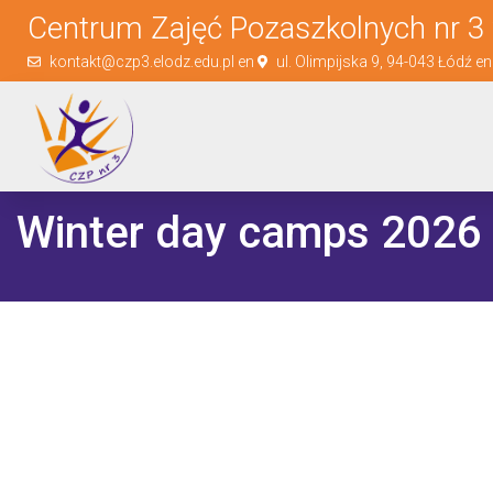
Centrum Zajęć Pozaszkolnych nr 3 
kontakt@czp3.elodz.edu.pl en
ul. Olimpijska 9, 94-043 Łódź e
Winter day camps 2026