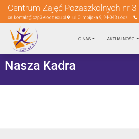
Centrum Zajęć Pozaszkolnych nr 3
kontakt@czp3.elodz.edu.pl
ul. Olimpijska 9, 94-043 Łódź
O NAS
AKTUALNOŚCI
Nasza Kadra