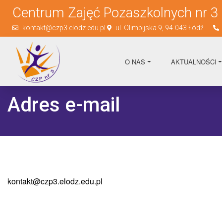
Centrum Zajęć Pozaszkolnych nr 3
kontakt@czp3.elodz.edu.pl
ul. Olimpijska 9, 94-043 Łódź
O NAS
AKTUALNOŚCI
Adres e-mail
kontakt@czp3.elodz.edu.pl