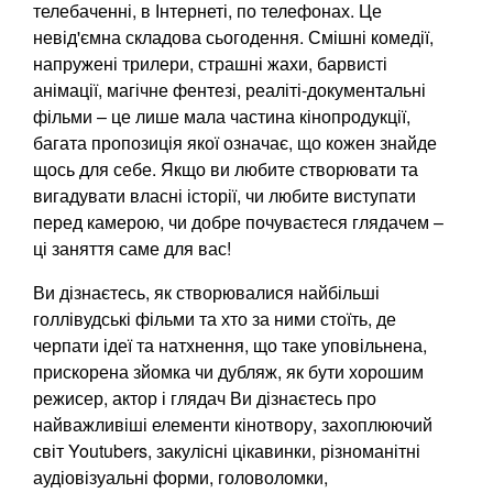
телебаченні, в Інтернеті, по телефонах. Це
невід'ємна складова сьогодення. Смішні комедії,
напружені трилери, страшні жахи, барвисті
анімації, магічне фентезі, реаліті-документальні
фільми – це лише мала частина кінопродукції,
багата пропозиція якої означає, що кожен знайде
щось для себе. Якщо ви любите створювати та
вигадувати власні історії, чи любите виступати
перед камерою, чи добре почуваєтеся глядачем –
ці заняття саме для вас!
Ви дізнаєтесь, як створювалися найбільші
голлівудські фільми та хто за ними стоїть, де
черпати ідеї та натхнення, що таке уповільнена,
прискорена зйомка чи дубляж, як бути хорошим
режисер, актор і глядач Ви дізнаєтесь про
найважливіші елементи кінотвору, захоплюючий
світ Youtubers, закулісні цікавинки, різноманітні
аудіовізуальні форми, головоломки,