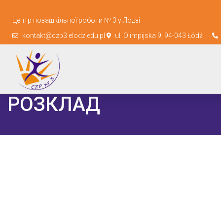
Центр позашкільної роботи № 3 у Лодзі
kontakt@czp3.elodz.edu.pl
ul. Olimpijska 9, 94-043 Łódź
РОЗКЛАД