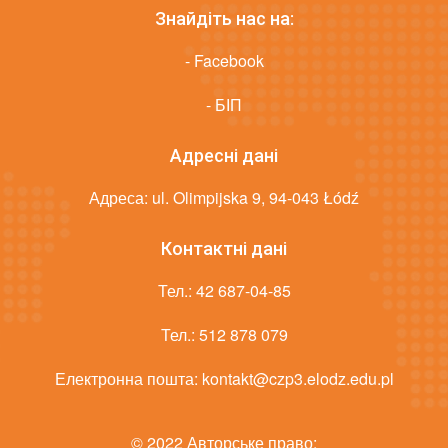
Знайдіть нас на:
- Facebook
- БІП
Адресні дані
Адреса: ul. Olimpijska 9, 94-043 Łódź
Контактні дані
Тел.:
42 687-04-85
Тел.:
512 878 079
Електронна пошта:
kontakt@czp3.elodz.edu.pl
© 2022 Авторське право: