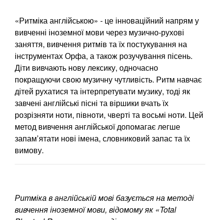
«Ритміка англійською» - це інноваційний напрям у
вивченні іноземної мови через музично-рухові
заняття, вивчення ритмів та їх постукування на
інструментах Орфа, а також розучування пісень.
Діти вивчають нову лексику, одночасно
покращуючи свою музичну чутливість. Ритм навчає
дітей рухатися та інтерпретувати музику, тоді як
завчені англійські пісні та віршики вчать їх
розрізняти ноти, півноти, чверті та восьмі ноти. Цей
метод вивчення англійської допомагає легше
запам’ятати нові імена, словниковий запас та їх
вимову.
Ритміка в англійській мові базується на методі
вивчення іноземної мови, відомому як «Total