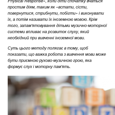
Physical Response», коли діти спочатку вчаться
простим діям, таким як «встати, сісти,
повернутися, стрибнути, побігти» і виконувати
їх, а потім називати їх іноземною мовою. Крім
того, запам'ятовування дітьми музично-моторної
системи впливає на розвиток слуху, який
необхідний при вивченні іноземної мови.
Суть цього методу полягає в тому, щоб
показати, що важка робота з вивчення мови може
бути приємною рухово-музичною грою, яка
формує слух і моторну пам'ять.