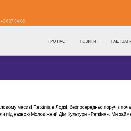
42 687-04-85
ПРО НАС
НОВИНИ
НАШІ ЗАН
тловому масиві Retkinia в Лодзі, безпосередньо поруч з по
али під назвою Молодіжний Дім Культури «Реткіня». Ми займ