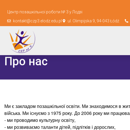
Центр позашкільної роботи № 3 у Лодзі
kontakt@czp3.elodz.edu.pl
ul. Olimpijska 9, 94-043 Łódź
Про нас
Ми є закладом позашкільної освіти. Ми знаходимося в жи
війська. Ми існуємо з 1975 року. До 2006 року ми працюв
- ми проводимо культурну освіту,
- ми розвиваємо таланти дітей, підлітків і дорослих,