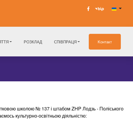
ЯТТЯ
РОЗКЛАД
СПІВПРАЦЯ
Kонтакт
чатковою школою № 137 і штабом ZHP Лодзь - Поліського
аємось культурно-освітньою діяльністю: