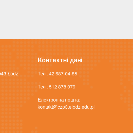
Контактні дані
-043 Łódź
Тел.:
42 687-04-85
Тел.:
512 878 079
Електронна пошта:
kontakt@czp3.elodz.edu.pl