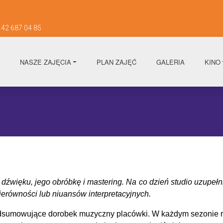
42 687 04 85
NASZE ZAJĘCIA
PLAN ZAJĘĆ
GALERIA
KINO
dźwięku, jego obróbkę i mastering. Na co dzień studio uzupeł
erówności lub niuansów interpretacyjnych.
umowujące dorobek muzyczny placówki. W każdym sezonie real