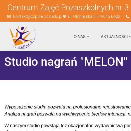
Centrum Zajęć Pozaszkolnych nr 3
kontakt@czp3.elodz.edu.pl
ul. Olimpijska 9, 94-043 Łódź
O NAS
AKTUALNOŚCI
Studio nagrań "MELON"
Wyposażenie studia pozwala na profesjonalne rejestrowanie 
Analiza nagrań pozwala na wychwycenie błędów intonacji, ni
W naszym studio powstają też okazjonalne wydawnictwa pods