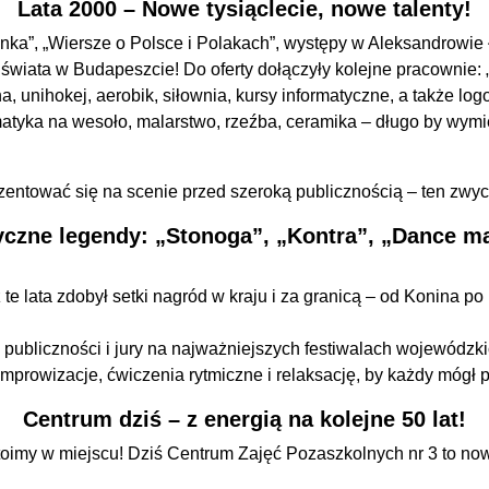
Lata 2000 – Nowe tysiąclecie, nowe talenty!
senka”, „Wiersze o Polsce i Polakach”, występy w Aleksandrow
wiata w Budapeszcie! Do oferty dołączyły kolejne pracownie: „
a, unihokej, aerobik, siłownia, kursy informatyczne, a także lo
atematyka na wesoło, malarstwo, rzeźba, ceramika – długo by w
zentować się na scenie przed szeroką publicznością – ten zwycz
yczne legendy: „Stonoga”, „Kontra”, „Dance m
z te lata zdobył setki nagród w kraju i za granicą – od Konina 
ca publiczności i jury na najważniejszych festiwalach wojewódzki
prowizacje, ćwiczenia rytmiczne i relaksację, by każdy mógł 
Centrum dziś – z energią na kolejne 50 lat!
oimy w miejscu! Dziś Centrum Zajęć Pozaszkolnych nr 3 to nowo