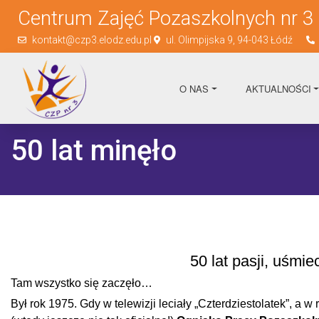
Centrum Zajęć Pozaszkolnych nr 3
kontakt@czp3.elodz.edu.pl
ul. Olimpijska 9, 94-043 Łódź
O NAS
AKTUALNOŚCI
50 lat minęło
50 lat pasji, uśmi
Tam wszystko się zaczęło…
Był rok 1975. Gdy w telewizji leciały „Czterdziestolatek”, a 