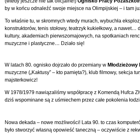
(wtedy jeszcze nie tak oficjalne!)
Ognisko Pracy Pozaszkol
by w końcu odnaleźć swoje miejsce na Olimpijskiej – i tam ju
To właśnie tu, w skromnych wtedy murach, wybuchła eksplozja
konstruktorów, tenis stołowy, teatrzyk kukiełkowy, a nawet…
kultury, akademiach pierwszomajowych, na spotkaniach rencis
muzyczne i plastyczne… Działo się!
W latach 80. ognisko dojrzało do przemiany w
Młodzieżowy 
muzyczne („Kaktusy” – kto pamięta?), klub filmowy, sekcja t
majsterkowicz!
W 1978/1979 nawiązaliśmy współpracę z Komendą Hufca ZHP P
dziś wspominane są z uśmiechem przez całe pokolenia łodzi
Nowa dekada – nowe możliwości! Lata 90. to czas komputerów
było stworzyć własną opowieść taneczną – oczywiście z rekwi