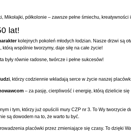
i, Mikołajki, półkolonie – zawsze pełne śmiechu, kreatywności 
0 lat!
harakter
kolejnych pokoleń młodych łodzian. Nasze drzwi są ot
 którą wspólnie tworzymy, daje siłę na całe życie!
ata były równie radosne, twórcze i pełne sukcesów!
ludzi
, którzy codziennie wkładają serce w życie naszej placówki
ychowawcom
– za pasję, cierpliwość i energię, którą dzielicie s
ym i tym, którzy już opuścili mury CZP nr 3. To Wy tworzycie 
ie są dowodem na to, że warto tu być.
rowadzenia placówki przez zmieniające się czasy. To dzięki Wa