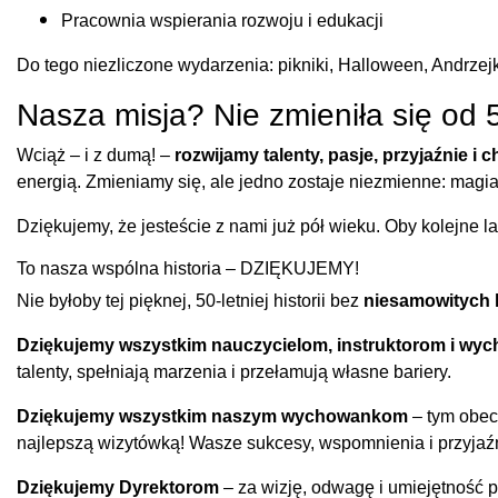
Pracownia wspierania rozwoju i edukacji
Do tego niezliczone wydarzenia: pikniki, Halloween, Andrzejk
Nasza misja? Nie zmieniła się od 5
Wciąż – i z dumą! –
rozwijamy talenty, pasje, przyjaźnie i c
energią. Zmieniamy się, ale jedno zostaje niezmienne: magia,
Dziękujemy, że jesteście z nami już pół wieku. Oby kolejne l
To nasza wspólna historia – DZIĘKUJEMY!
Nie byłoby tej pięknej, 50-letniej historii bez
niesamowitych 
Dziękujemy wszystkim nauczycielom, instruktorom i w
talenty, spełniają marzenia i przełamują własne bariery.
Dziękujemy wszystkim naszym wychowankom
– tym obecn
najlepszą wizytówką! Wasze sukcesy, wspomnienia i przyjaźn
Dziękujemy Dyrektorom
– za wizję, odwagę i umiejętność p