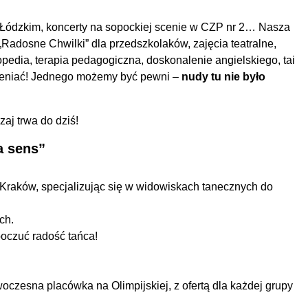
ie Łódzkim, koncerty na sopockiej scenie w CZP nr 2… Nasza
Radosne Chwilki” dla przedszkolaków, zajęcia teatralne,
gopedia, terapia pedagogiczna, doskonalenie angielskiego, tai
ymieniać! Jednego możemy być pewni –
nudy tu nie było
aj trwa do dziś!
a sens”
po Kraków, specjalizując się w widowiskach tanecznych do
ch.
poczuć radość tańca!
czesna placówka na Olimpijskiej, z ofertą dla każdej grupy