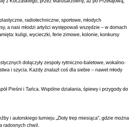
y się z Koczaskiego, przez Marusarzówny, aż po Przełajową,
 plastyczne, radiotechniczne, sportowe, młodych
rsy, a nasi młodzi artyści występowali wszędzie – w domach
ęta: kuligi, wycieczki, ferie zimowe, kolonie, konkursy
plastycznych dołączyły zespoły rytmiczno-baletowe, wokalno-
twa i szycia. Każdy znalazł coś dla siebie – nawet młody
ł Pieśni i Tańca. Wspólne działania, śpiewy i przygody do
y i autorskiego turnieju „Złoty trep miesiąca”, gdzie można
a radosnych chwil.