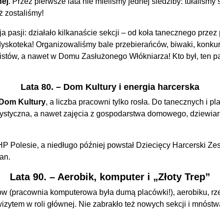
nej
. Przez pierwsze lata nie mieliśmy jednej siedziby: tułaliśm
ż zostaliśmy!
 pasji: działało kilkanaście sekcji – od koła tanecznego przez
 dyskoteka! Organizowaliśmy bale przebierańców, biwaki, konku
tów, a nawet w Domu Zasłużonego Włókniarza! Kto był, ten pami
Lata 80. – Dom Kultury i energia harcerska
Dom Kultury
, a liczba pracowni tylko rosła. Do tanecznych i 
urystyczna, a nawet zajęcia z gospodarstwa domowego, dziewiars
olesie, a niedługo później powstał Dziecięcy Harcerski Zespó
an.
Lata 90. – Aerobik, komputer i „Złoty Trep”
 (pracownia komputerowa była dumą placówki!), aerobiku, rzeźb
zytem w roli głównej. Nie zabrakło też nowych sekcji i mnóstw