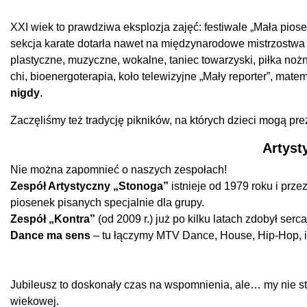
XXI wiek to prawdziwa eksplozja zajęć: festiwale „Mała pio
sekcja karate dotarła nawet na międzynarodowe mistrzostwa ś
plastyczne, muzyczne, wokalne, taniec towarzyski, piłka nożn
chi, bioenergoterapia, koło telewizyjne „Mały reporter”, m
nigdy
.
Zaczęliśmy też tradycję pikników, na których dzieci mogą pre
Artyst
Nie można zapomnieć o naszych zespołach!
Zespół Artystyczny „Stonoga”
istnieje od 1979 roku i prze
piosenek pisanych specjalnie dla grupy.
Zespół „Kontra”
(od 2009 r.) już po kilku latach zdobył ser
Dance ma sens
– tu łączymy MTV Dance, House, Hip-Hop, im
Jubileusz to doskonały czas na wspomnienia, ale… my nie st
wiekowej.