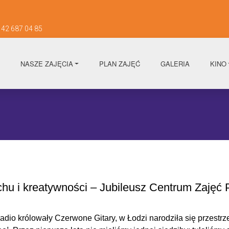
42 687 04 85
NASZE ZAJĘCIA
PLAN ZAJĘĆ
GALERIA
KINO
echu i kreatywności – Jubileusz Centrum Zajęć
w radio królowały Czerwone Gitary, w Łodzi narodziła się przestr